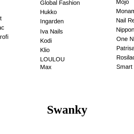
Mojo
Global Fashion
Monam
Hukko
t
Nail R
Ingarden
ac
Nippon
Iva Nails
ofi
One Na
Kodi
Patrisa
Klio
Rosila
LOULOU
Smart
Max
Swanky