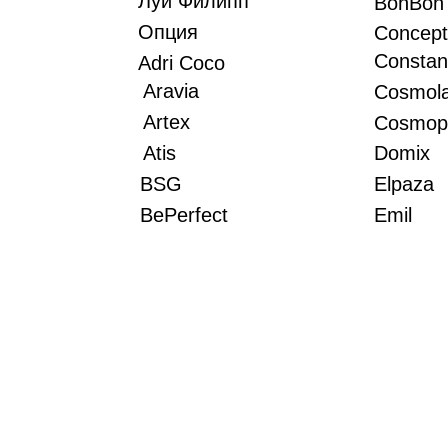
Луи Филипп
BonBon
Опция
Concept
Constan
Adri Coco
Aravia
Cosmol
Artex
Cosmopr
Atis
Domix
BSG
Elpaza
BePerfect
Emil