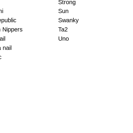
Strong
i
Sun
epublic
Swanky
 Nippers
Ta2
il
Uno
 nail
c