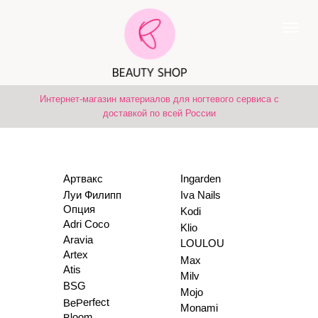
Интернет-магазин материалов для ногтевого сервиса с
доставкой по всей России
Артвакс
Ingarden
Луи Филипп
Iva Nails
Опция
Kodi
Adri Coco
Klio
Aravia
LOULOU
Artex
Max
Atis
Milv
BSG
Mojo
BePerfect
Monami
Bloom