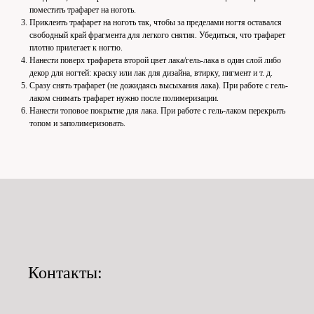
поместить трафарет на ноготь.
Приклеить трафарет на ноготь так, чтобы за пределами ногтя оставался
свободный край фрагмента для легкого снятия. Убедиться, что трафарет
плотно прилегает к ногтю.
Нанести поверх трафарета второй цвет лака/гель-лака в один слой либо
декор для ногтей: краску или лак для дизайна, втирку, пигмент и т. д.
Сразу снять трафарет (не дожидаясь высыхания лака). При работе с гель-
лаком снимать трафарет нужно после полимеризации.
Нанести топовое покрытие для лака. При работе с гель-лаком перекрыть
топом и заполимеризовать.
Контакты: