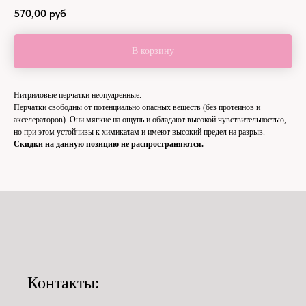
570,00
руб
В корзину
Нитриловые перчатки неопудренные.
Перчатки свободны от потенциально опасных веществ (без протеинов и
акселераторов). Они мягкие на ощупь и обладают высокой чувствительностью,
но при этом устойчивы к химикатам и имеют высокий предел на разрыв.
Скидки на данную позицию не распространяются.
Контакты: