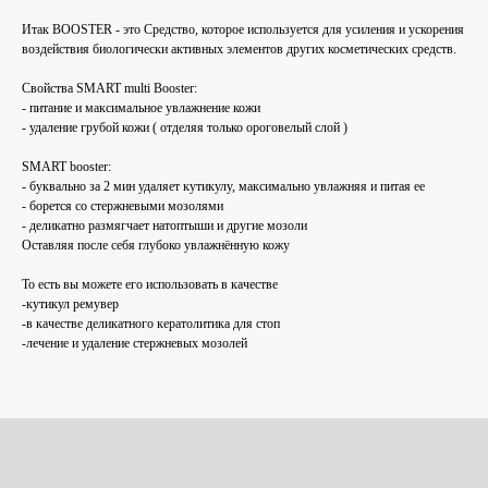
Итак BOOSTER - это Средство, которое используется для усиления и ускорения
воздействия биологически активных элементов других косметических средств.
Свойства SMART multi Booster:
- питание и максимальное увлажнение кожи
- удаление грубой кожи ( отделяя только ороговелый слой )
SMART booster:
- буквально за 2 мин удаляет кутикулу, максимально увлажняя и питая ее
- борется со стержневыми мозолями
- деликатно размягчает натоптыши и другие мозоли
Оставляя после себя глубоко увлажнённую кожу
То есть вы можете его использовать в качестве
-кутикул ремувер
-в качестве деликатного кератолитика для стоп
-лечение и удаление стержневых мозолей