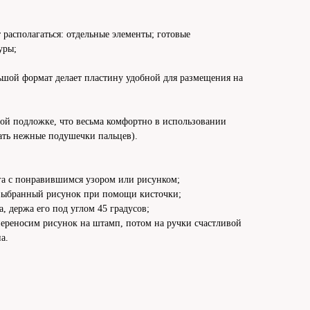
 располагаться: отдельные элементы; готовые
уры;
ьшой формат делает пластину удобной для размещения на
вой подложке, что весьма комфортно в использовании
зать нежные подушечки пальцев).
га с понравившимся узором или рисунком;
 выбранный рисунок при помощи кисточки;
 держа его под углом 45 градусов;
реносим рисунок на штамп, потом на ручки счастливой
а.