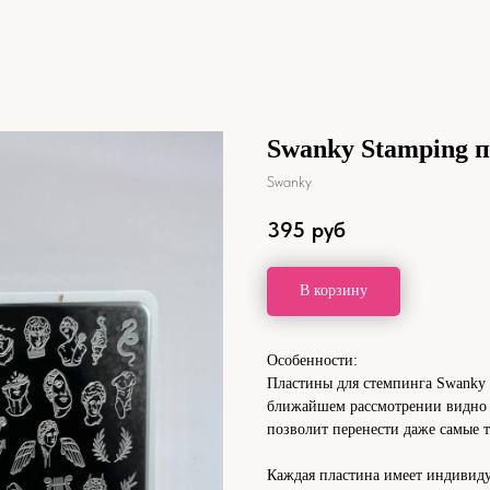
Swanky Stamping п
Swanky
395
руб
В корзину
Особенности:
Пластины для стемпинга Swanky 
ближайшем рассмотрении видно к
позволит перенести даже самые 
Каждая пластина имеет индивиду