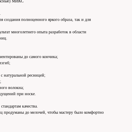
асные) МИКС
.
я создания полноценного яркого образа, так и для
ультат многолетнего опыта разработок в области
ниц.
ентированы до самого кончика;
изгиб;
 с натуральной ресницей;
;
ного волокна;
щущений при носке.
стандартам качества.
иц продуманы до мелочей, чтобы мастеру было комфортно