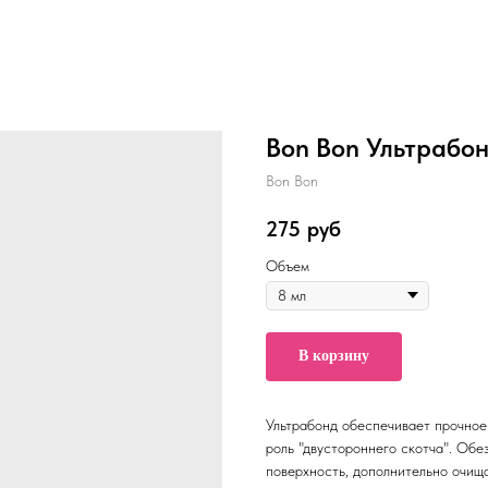
Bon Bon Ультрабон
Bon Bon
275
руб
Объем
В корзину
Ультрабонд обеспечивает прочное
роль "двустороннего скотча". Об
поверхность, дополнительно очища