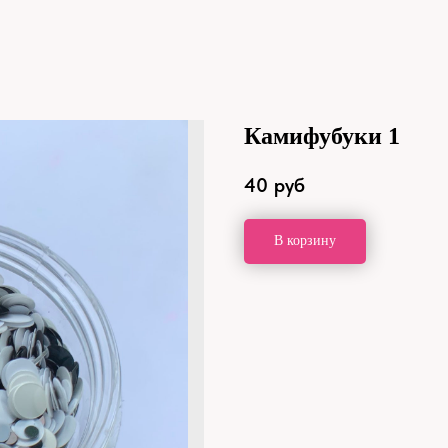
Камифубуки 1
40
руб
В корзину