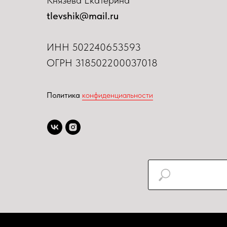
Князева Екатерина
tlevshik@mail.ru
ИНН
502240653593
ОГРН 318502200037018
Политика
конфиденциальности