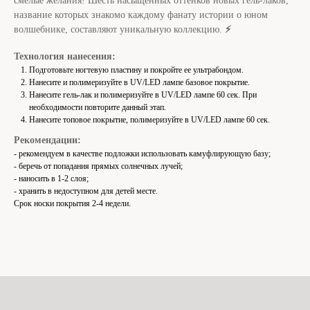
смелые желания! Шесть насыщенных оттенков новых гель-лаков,
название которых знакомо каждому фанату истории о юном
волшебнике, составляют уникальную коллекцию.
⚡️
Технология нанесения:
Подготовьте ногтевую пластину и покройте ее ультрабондом.
Нанесите и полимеризуйте в UV/LED лампе базовое покрытие.
Нанесите гель-лак и полимеризуйте в UV/LED лампе 60 сек. При
необходимости повторите данный этап.
Нанесите топовое покрытие, полимеризуйте в UV/LED лампе 60 сек.
Рекомендации:
- рекомендуем в качестве подложки использовать камуфлирующую базу;
- беречь от попадания прямых солнечных лучей;
- наносить в 1-2 слоя;
- хранить в недоступном для детей месте.
Срок носки покрытия 2-4 недели.