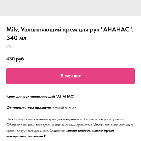
Milv, Увлажняющий крем для рук "АНАНАС".
340 мл
Milv
430
руб
В корзину
Крем для рук увлажняющий "АНАНАС"
Основные ноты аромата:
сочный ананас.
Лёгкий парфюмированный крем для ежедневного базового ухода за руками.
Обладает нежной текстурой и насыщенным ароматом. Увлажняет, смягчает кожу,
препятствует потере влаги. Содержит
масло кокоса, масло ореха
макадамии, витамин Е
.