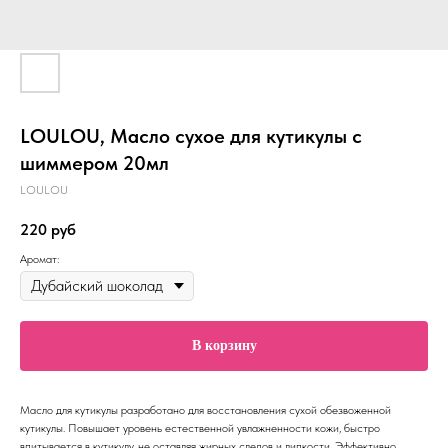
LOULOU, Масло сухое для кутикулы с
шиммером 20мл
LOULOU
220
руб
Аромат:
В корзину
Масло для кутикулы разработано для восстановления сухой обезвоженной
кутикулы. Повышает уровень естественной увлажненности кожи, быстро
впитывается в кутикулу, не оставляя жирных следов и липкости. Эффективно