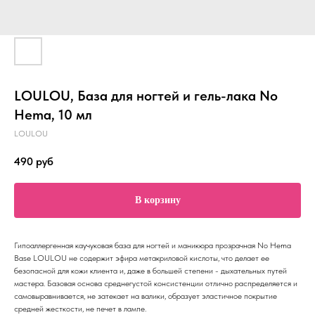
LOULOU, База для ногтей и гель-лака No
Hema, 10 мл
LOULOU
490
руб
В корзину
Гипоаллергенная каучуковая база для ногтей и маникюра прозрачная No Hema
Base LOULOU не содержит эфира метакриловой кислоты, что делает ее
безопасной для кожи клиента и, даже в большей степени - дыхательных путей
мастера. Базовая основа среднегустой консистенции отлично распределяется и
самовыравнивается, не затекает на валики, образует эластичное покрытие
средней жесткости, не печет в лампе.