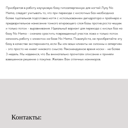
Приобретая в работу каучуковую базу гипоаллергенную для ногтей Лулу No
Hema, следует учитывать то, что при переходе с кислотных баз необходима
более тщательная подготовка ногтя с использованием дегидратора и праймера и
предварительное нанесение тонкого втирающего слоя базы против роста чешуек
и только потом - выравнивания. Идеальный вариант для перехода с кислых баз на
базу No Hema - сначала срастить поврежденный участок ложа и только потом
начинать работу с клиентом на базе No Hema. Пожалуйста, не приобретайте эту
базу в качестве эксперимента, если Вы или ваши клиенты не склонны к аллергиям
- это просто не имеет никакого смысла. Рекомендуемое время носки - не более
3 недель. Мы надеемся, что Вы внимательно прочитали описание и приняли
взвешенное решение о покупке. Желаем Вам отличных маникюров.
Контакты: