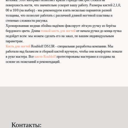
поверхность ногтя, что значительно ускорит вашу работу. Размеры кистей 2,1,0,
00 и 10/0 (на выбор) - мы рекомендуем взять несколько вариантов разной
толщины, что позволит работать с различной длиной ногтевой пластины и
степенью сложности рисунка.
Хромированная медная обойма надёжно фиксирует лёгкую ручку из берёзы
бордового цвета. Длина
тонкой кисть для ногтей
от начала ручки до конца пучка
подойдет всем: мы можем сделать его на заказ, по вашим индивидуальным
параметрам.
Кисть для ногтей
Roubloff DS13R - специальная разработка компании. Мы
работали над балансом и сборкой кистей вручную, чтобы они комфортно лежали
в руке мастера. Все
кисти Roubloff
протестированы мастерами и созданы на
основе их пожеланий и рекомендаций.
Контакты: