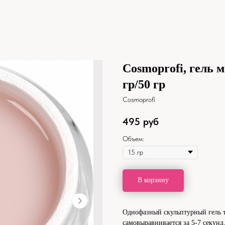
Cosmoprofi, гель 
гр/50 гр
Cosmoprofi
495
руб
Объем:
В корзину
Однофазный скульптурный гель те
самовыравнивается за 5-7 секунд