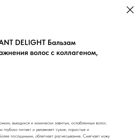
ANT DELIGHT Бальзам
ажнения волос с коллагеном,
омких, вьющихся и химически завитых, ослабленных волос.
 глубоко питает и увлажняет сухие, пористые и
более послушными, облегчает расчесывание. Смягчает кожу