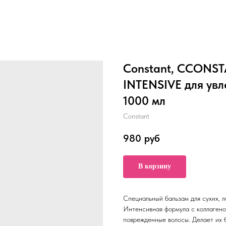
Constant, CCONST
INTENSIVE для увл
1000 мл
Constant
980
руб
В корзину
Специальный бальзам для сухих, л
Интенсивная формула с коллагеном
поврежденные волосы. Делает их 