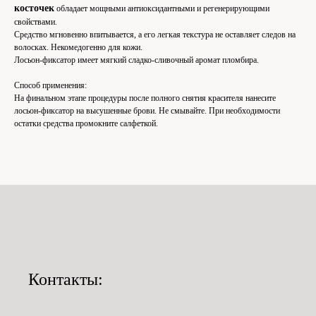
косточек
обладает мощными антиоксидантными и регенерирующими
свойствами.
Средство мгновенно впитывается, а его легкая текстура не оставляет следов на
волосках. Некомедогенно для кожи.
Лосьон-фиксатор имеет мягкий сладко-сливочный аромат пломбира.
Способ применения:
На финальном этапе процедуры после полного снятия красителя нанесите
лосьон-фиксатор на высушенные брови. Не смывайте. При необходимости
остатки средства промокните салфеткой.
Контакты: