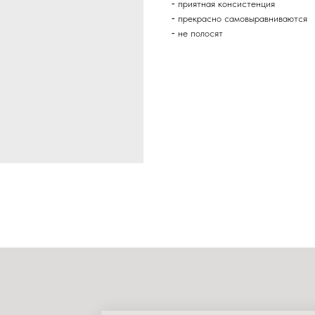
⁃ приятная консистенция
⁃ прекрасно самовыравниваются
⁃ не полосят