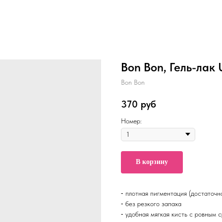
Bon Bon, Гель-лак 
Bon Bon
370
руб
Номер:
В корзину
⁃ плотная пигментация (достаточно
⁃ без резкого запаха
⁃ удобная мягкая кисть с ровным 