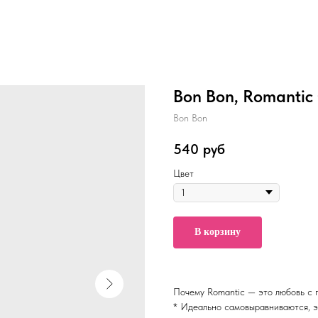
Bon Bon, Romantic 
Bon Bon
540
руб
Цвет
В корзину
Почему Romantic — это любовь с п
* Идеально самовыравниваются, э