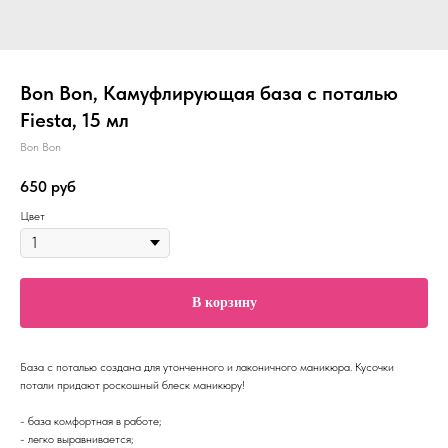
Bon Bon, Камуфлирующая база c поталью
Fiesta, 15 мл
Bon Bon
650
руб
Цвет
В корзину
База с поталью создана для утонченного и лаконичного маникюра. Кусочки
потали придают роскошный блеск маникюру!
- база комфортная в работе;
- легко выравнивается;