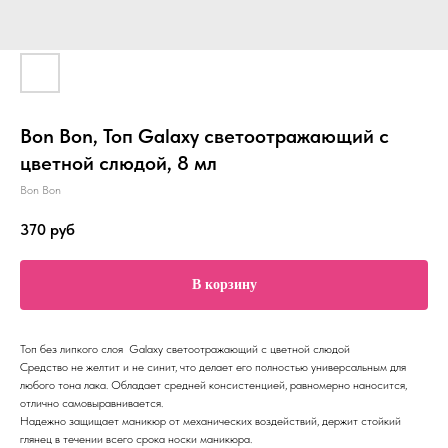
Bon Bon, Топ Galaxy светоотражающий с
цветной слюдой, 8 мл
Bon Bon
370
руб
В корзину
Топ без липкого слоя Galaxy светоотражающий с цветной слюдой
Средство не желтит и не синит, что делает его полностью универсальным для
любого тона лака. Обладает средней консистенцией, равномерно наносится,
отлично самовыравнивается.
Надежно защищает маникюр от механических воздействий, держит стойкий
глянец в течении всего срока носки маникюра.