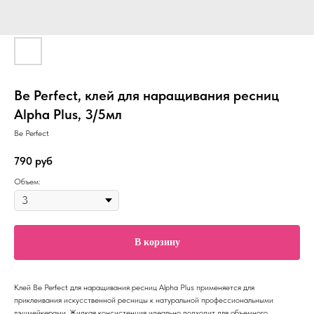
Be Perfect, клей для наращивания ресниц
Alpha Plus, 3/5мл
Be Perfect
790
руб
Объем:
В корзину
Клей Be Perfect для наращивания ресниц Alpha Plus применяется для
приклеивания искусственной ресницы к натуральной профессиональными
лэшмейкерами. Жидкая консистенция идеально подходит для объемного