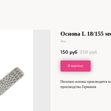
Основа L 18/155 м
Atis
150
руб
250
руб
В корзину
Пилочки-основы производятся на
производства Германия.